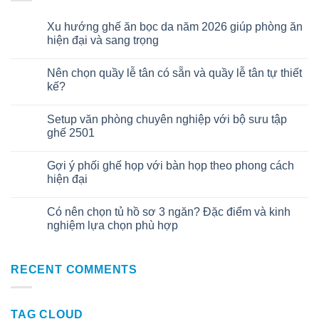
Xu hướng ghế ăn bọc da năm 2026 giúp phòng ăn
06
Th8
hiện đại và sang trọng
Nên chọn quầy lễ tân có sẵn và quầy lễ tân tự thiết
30
Th7
kế?
Setup văn phòng chuyên nghiệp với bộ sưu tập
22
Th7
ghế 2501
Gợi ý phối ghế họp với bàn họp theo phong cách
08
Th7
hiện đại
Có nên chọn tủ hồ sơ 3 ngăn? Đặc điểm và kinh
01
Th7
nghiệm lựa chọn phù hợp
RECENT COMMENTS
TAG CLOUD