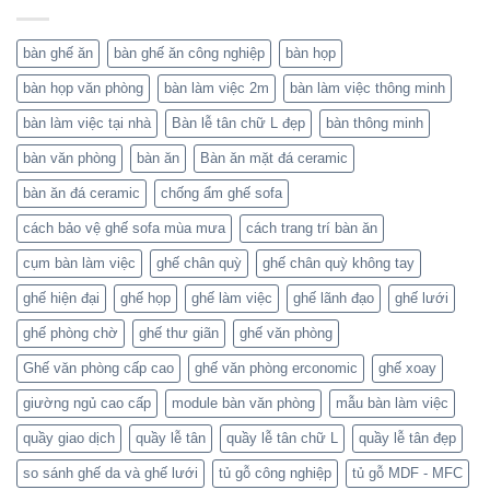
bàn ghế ăn
bàn ghế ăn công nghiệp
bàn họp
bàn họp văn phòng
bàn làm việc 2m
bàn làm việc thông minh
bàn làm việc tại nhà
Bàn lễ tân chữ L đẹp
bàn thông minh
bàn văn phòng
bàn ăn
Bàn ăn mặt đá ceramic
bàn ăn đá ceramic
chống ẩm ghế sofa
cách bảo vệ ghế sofa mùa mưa
cách trang trí bàn ăn
cụm bàn làm việc
ghế chân quỳ
ghế chân quỳ không tay
ghế hiện đại
ghế họp
ghế làm việc
ghế lãnh đạo
ghế lưới
ghế phòng chờ
ghế thư giãn
ghế văn phòng
Ghế văn phòng cấp cao
ghế văn phòng erconomic
ghế xoay
giường ngủ cao cấp
module bàn văn phòng
mẫu bàn làm việc
quầy giao dịch
quầy lễ tân
quầy lễ tân chữ L
quầy lễ tân đẹp
so sánh ghế da và ghế lưới
tủ gỗ công nghiệp
tủ gỗ MDF - MFC