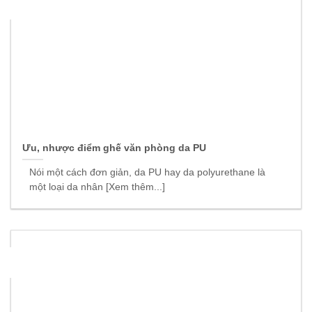
Th9
Ưu, nhược điểm ghế văn phòng da PU
Nói một cách đơn giản, da PU hay da polyurethane là
một loại da nhân [Xem thêm...]
01
Th9