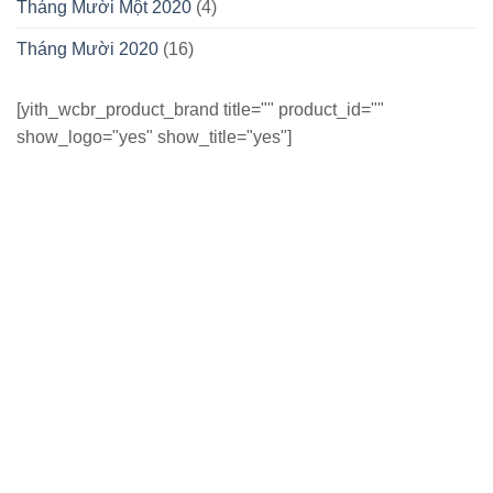
Tháng Mười Một 2020
(4)
Tháng Mười 2020
(16)
[yith_wcbr_product_brand title="" product_id=""
show_logo="yes" show_title="yes"]
CÔNG TY CỔ PHẦN NỘI THẤT ĐÔNG SÀI GÒN
MST: 0310 150 823 do Sở KH & ĐT TP.HCM cấp ngày
7/10/2010
Địa chỉ: 389-391 Điện Biên Phủ, P.25, Q. Bình Thạnh,
TP.Hồ Chí Minh
Điện Thoại: 028.3512.7777 - Hotline: 0938.221.220
Email: hoaphatonline@gmail.com