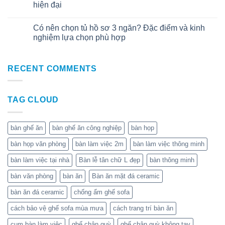
Th7
hiện đại
Có nên chọn tủ hồ sơ 3 ngăn? Đặc điểm và kinh
01
Th7
nghiệm lựa chọn phù hợp
RECENT COMMENTS
TAG CLOUD
bàn ghế ăn
bàn ghế ăn công nghiệp
bàn họp
bàn họp văn phòng
bàn làm việc 2m
bàn làm việc thông minh
bàn làm việc tại nhà
Bàn lễ tân chữ L đẹp
bàn thông minh
bàn văn phòng
bàn ăn
Bàn ăn mặt đá ceramic
bàn ăn đá ceramic
chống ẩm ghế sofa
cách bảo vệ ghế sofa mùa mưa
cách trang trí bàn ăn
cụm bàn làm việc
ghế chân quỳ
ghế chân quỳ không tay