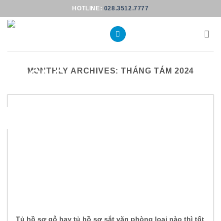
Skip
HOTLINE:
028.3512.7777
to
content
MONTHLY ARCHIVES:
THÁNG TÁM 2024
23
Th8
Tủ hồ sơ gỗ hay tủ hồ sơ sắt văn phòng loại nào thì tốt