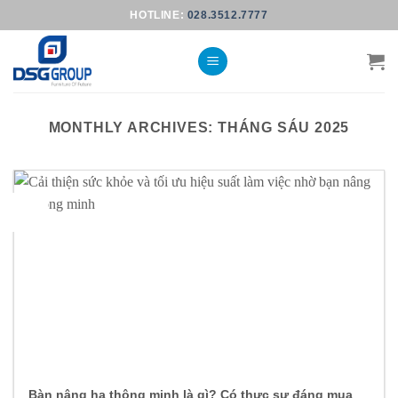
Skip
HOTLINE:
028.3512.7777
to
content
MONTHLY ARCHIVES:
THÁNG SÁU 2025
16
Th6
Bàn nâng hạ thông minh là gì? Có thực sự đáng mua