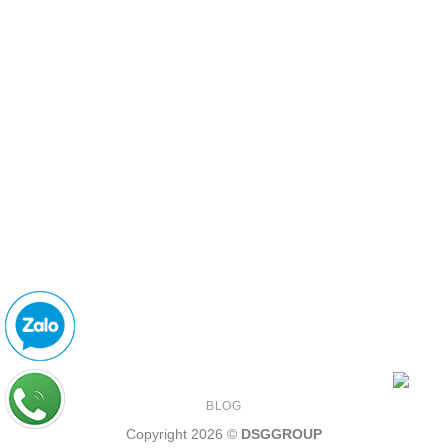
CÔNG TY CỔ PHẦN NỘI THẤT ĐÔNG SÀI GÒN
MST: 0310 150 823 do Sở KH & ĐT TP.HCM cấp ngày
7/10/2010
Địa chỉ: 389-391 Điện Biên Phủ, P.25, Q. Bình Thạnh,
TP.Hồ Chí Minh
Điện Thoại: 028.3512.7777 - Hotline: 0938.221.220
Email: hoaphatonline@gmail.com
BLOG
Copyright 2026 ©
DSGGROUP