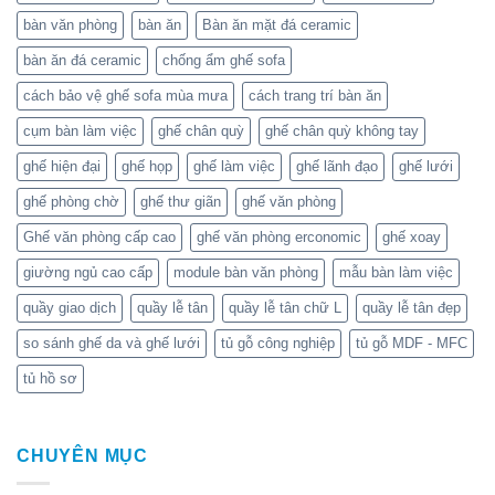
bàn văn phòng
bàn ăn
Bàn ăn mặt đá ceramic
bàn ăn đá ceramic
chống ẩm ghế sofa
cách bảo vệ ghế sofa mùa mưa
cách trang trí bàn ăn
cụm bàn làm việc
ghế chân quỳ
ghế chân quỳ không tay
ghế hiện đại
ghế họp
ghế làm việc
ghế lãnh đạo
ghế lưới
ghế phòng chờ
ghế thư giãn
ghế văn phòng
Ghế văn phòng cấp cao
ghế văn phòng erconomic
ghế xoay
giường ngủ cao cấp
module bàn văn phòng
mẫu bàn làm việc
quầy giao dịch
quầy lễ tân
quầy lễ tân chữ L
quầy lễ tân đẹp
so sánh ghế da và ghế lưới
tủ gỗ công nghiệp
tủ gỗ MDF - MFC
tủ hồ sơ
CHUYÊN MỤC