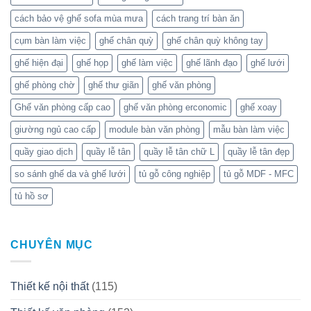
cách bảo vệ ghế sofa mùa mưa
cách trang trí bàn ăn
cụm bàn làm việc
ghế chân quỳ
ghế chân quỳ không tay
ghế hiện đại
ghế họp
ghế làm việc
ghế lãnh đạo
ghế lưới
ghế phòng chờ
ghế thư giãn
ghế văn phòng
Ghế văn phòng cấp cao
ghế văn phòng erconomic
ghế xoay
giường ngủ cao cấp
module bàn văn phòng
mẫu bàn làm việc
quầy giao dịch
quầy lễ tân
quầy lễ tân chữ L
quầy lễ tân đẹp
so sánh ghế da và ghế lưới
tủ gỗ công nghiệp
tủ gỗ MDF - MFC
tủ hồ sơ
CHUYÊN MỤC
Thiết kế nội thất
(115)