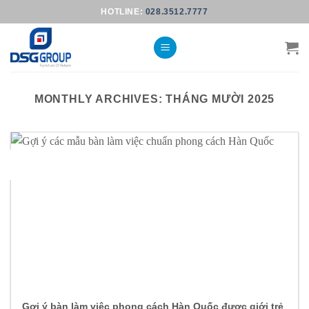
Skip
HOTLINE:
028.3512.7777
to
content
MONTHLY ARCHIVES:
THÁNG MƯỜI 2025
30
Th10
Gợi ý bàn làm việc phong cách Hàn Quốc được giới trẻ