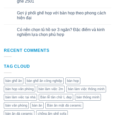
Th7
ghế 2501
Gợi ý phối ghế họp với bàn họp theo phong cách
08
Th7
hiện đại
Có nên chọn tủ hồ sơ 3 ngăn? Đặc điểm và kinh
01
Th7
nghiệm lựa chọn phù hợp
RECENT COMMENTS
TAG CLOUD
bàn ghế ăn
bàn ghế ăn công nghiệp
bàn họp
bàn họp văn phòng
bàn làm việc 2m
bàn làm việc thông minh
bàn làm việc tại nhà
Bàn lễ tân chữ L đẹp
bàn thông minh
bàn văn phòng
bàn ăn
Bàn ăn mặt đá ceramic
bàn ăn đá ceramic
chống ẩm ghế sofa