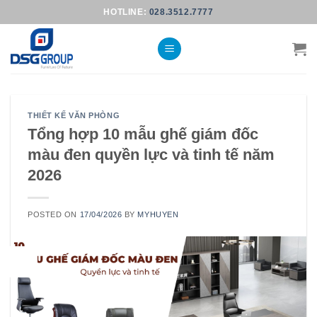
Skip
HOTLINE:
028.3512.7777
to
content
THIẾT KẾ VĂN PHÒNG
Tổng hợp 10 mẫu ghế giám đốc
màu đen quyền lực và tinh tế năm
2026
POSTED ON
17/04/2026
BY
MYHUYEN
17
Th4