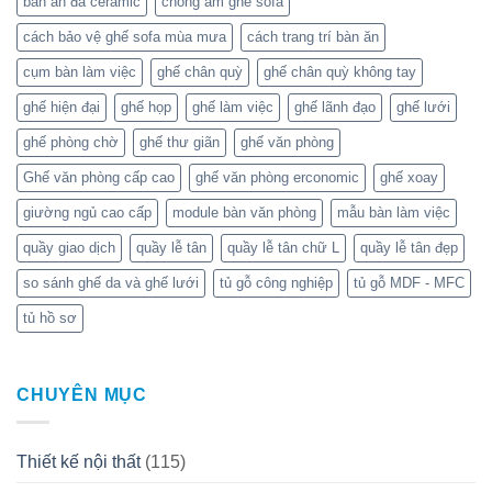
bàn ăn đá ceramic
chống ẩm ghế sofa
cách bảo vệ ghế sofa mùa mưa
cách trang trí bàn ăn
cụm bàn làm việc
ghế chân quỳ
ghế chân quỳ không tay
ghế hiện đại
ghế họp
ghế làm việc
ghế lãnh đạo
ghế lưới
ghế phòng chờ
ghế thư giãn
ghế văn phòng
Ghế văn phòng cấp cao
ghế văn phòng erconomic
ghế xoay
giường ngủ cao cấp
module bàn văn phòng
mẫu bàn làm việc
quầy giao dịch
quầy lễ tân
quầy lễ tân chữ L
quầy lễ tân đẹp
so sánh ghế da và ghế lưới
tủ gỗ công nghiệp
tủ gỗ MDF - MFC
tủ hồ sơ
CHUYÊN MỤC
Thiết kế nội thất
(115)