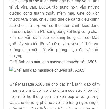
Các vị sếp nữ sẽ thiên chọn ghế nghiêng về sự tinh
tế và vừa vặn, L081A tập trung hơn vào những
đường cong thanh thoát, mềm mại. Ghế có kích
thước vừa phải, chiều cao ghế dễ dàng điều chỉnh
sao cho phù hợp với cơ thể. Bên cạnh kiểu dáng
màu đen, bọc da PU sáng bóng kết hợp cùng chân
kim loại vẫn đảm bảo sự sang trọng cần có. Mẫu
ghế này vừa tôn lên vẻ nữ quyền, vừa hài hòa với
không gian nội thất văn phòng hiện đại và thời
thượng.
Ghế lãnh đạo màu đen massage chuyên sâu A505
Ghế Massage A505 sẽ cho các nhà lãnh đạo cảm
nhận sự êm ái với cơ chế chăm sóc sức khỏe tích
hợp nhờ hệ thống con lăn xoa bóp ở vùng lưng.
Các chế độ rung phù hợp với thể trạng người ngồi,
giúp giảm căng thẳng cơ bắp và lưu thông máu