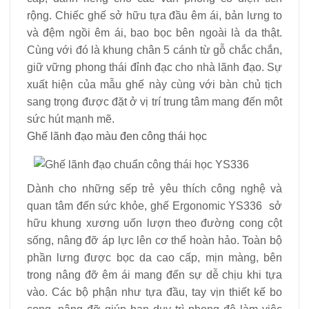
rộng. Chiếc ghế sở hữu tựa đầu êm ái, bản lưng to
và đệm ngồi êm ái, bao bọc bên ngoài là da thật.
Cùng với đó là khung chân 5 cánh từ gỗ chắc chắn,
giữ vững phong thái đỉnh đạc cho nhà lãnh đạo. Sự
xuất hiện của mẫu ghế này cùng với bàn chủ tịch
sang trọng được đặt ở vị trí trung tâm mang đến một
sức hút mạnh mẽ.
Ghế lãnh đạo màu đen công thái học
Dành cho những sếp trẻ yêu thích công nghệ và
quan tâm đến sức khỏe, ghế Ergonomic YS336 sở
hữu khung xương uốn lượn theo đường cong cột
sống, nâng đỡ áp lực lên cơ thể hoàn hảo. Toàn bộ
phần lưng được bọc da cao cấp, mịn màng, bên
trong nâng đỡ êm ái mang đến sự dễ chịu khi tựa
vào. Các bộ phận như tựa đầu, tay vịn thiết kế bo