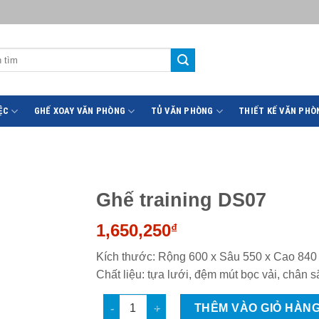
ỆC
GHẾ XOAY VĂN PHÒNG
TỦ VĂN PHÒNG
THIẾT KẾ VĂN PHÒ
Ghế training DS07
1,650,250
₫
Kích thước: Rộng 600 x Sâu 550 x Cao 840
Chất liệu: tựa lưới, đệm mút bọc vải, chân s
Ghế training DS07 số lượng
THÊM VÀO GIỎ HÀN