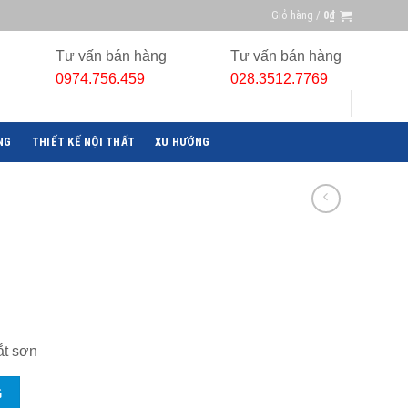
Giỏ hàng /
0
₫
Tư vấn bán hàng
Tư vấn bán hàng
0974.756.459
028.3512.7769
NG
THIẾT KẾ NỘI THẤT
XU HƯỚNG
ắt sơn
G