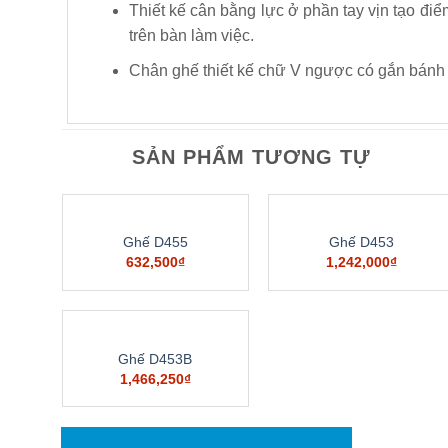
Thiết kế cân bằng lực ở phần tay vịn tạo điể
trên bàn làm việc.
Chân ghế thiết kế chữ V ngược có gắn bánh 
SẢN PHẨM TƯƠNG TỰ
Ghế D455
Ghế D453
632,500
₫
1,242,000
₫
Ghế D453B
1,466,250
₫