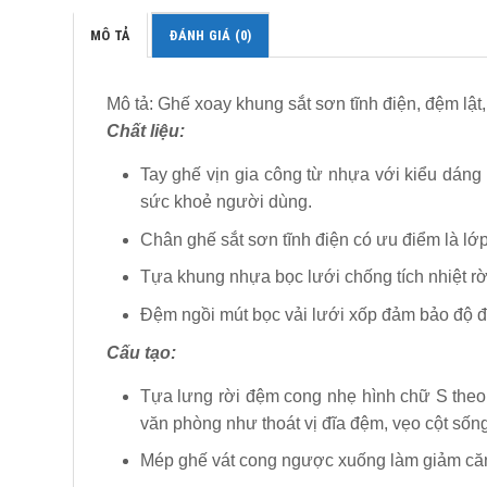
MÔ TẢ
ĐÁNH GIÁ (0)
Mô tả: Ghế xoay khung sắt sơn tĩnh điện, đệm lật
Chất liệu:
Tay ghế vịn gia công từ nhựa với kiểu dáng 
sức khoẻ người dùng.
Chân ghế sắt sơn tĩnh điện có ưu điểm là lớ
Tựa khung nhựa bọc lưới chống tích nhiệt rời
Đệm ngồi mút bọc vải lưới xốp đảm bảo độ đà
Cấu tạo:
Tựa lưng rời đệm cong nhẹ hình chữ S theo 
văn phòng như thoát vị đĩa đệm, vẹo cột số
Mép ghế vát cong ngược xuống làm giảm căng 