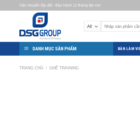
Skip
Vận chuyển lắp đặt - Bảo hành 12 tháng tận nơi
to
content
DANH MỤC SẢN PHẨM
BÀN LÀM VI
TRANG CHỦ
/
GHẾ TRAINING