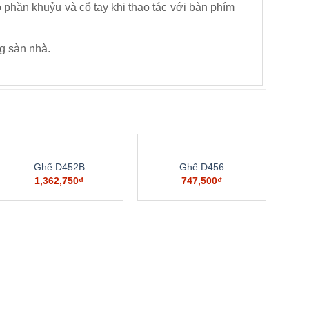
 phần khuỷu và cổ tay khi thao tác với bàn phím
g sàn nhà.
Ghế D452B
Ghế D456
1,362,750
₫
747,500
₫