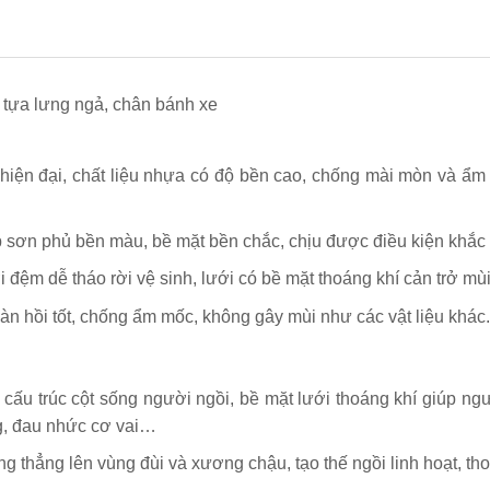
, tựa lưng ngả, chân bánh xe
hiện đại, chất liệu nhựa có độ bền cao, chống mài mòn và ẩm m
p sơn phủ bền màu, bề mặt bền chắc, chịu được điều kiện khắc n
 đệm dễ tháo rời vệ sinh, lưới có bề mặt thoáng khí cản trở mùi 
n hồi tốt, chống ẩm mốc, không gây mùi như các vật liệu khác.
cấu trúc cột sống người ngồi, bề mặt lưới thoáng khí giúp ngư
ng, đau nhức cơ vai…
thẳng lên vùng đùi và xương chậu, tạo thế ngồi linh hoạt, tho