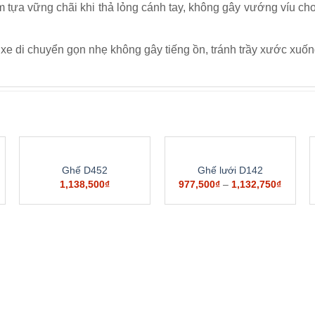
m tựa vững chãi khi thả lỏng cánh tay, không gây vướng víu cho
xe di chuyển gọn nhẹ không gây tiếng ồn, tránh trầy xước xuốn
Ghế D452
Ghế lưới D142
1,138,500
₫
977,500
₫
–
1,132,750
₫