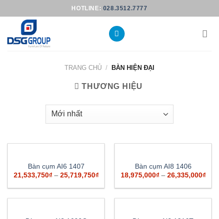
Skip
HOTLINE:
028.3512.7777
to
content
TRANG CHỦ
/
BÀN HIỆN ĐẠI
THƯƠNG HIỆU
Bàn cụm AI6 1407
Bàn cụm AI8 1406
21,533,750
₫
–
25,719,750
₫
18,975,000
₫
–
26,335,000
₫