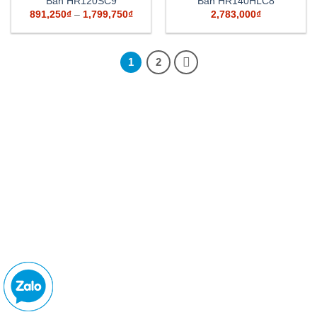
Bàn HR120SC9
Bàn HR140HLC8
891,250
₫
–
1,799,750
₫
2,783,000
₫
1
2
CÔNG TY CỔ PHẦN NỘI THẤT ĐÔNG SÀI GÒN
MST: 0310 150 823 do Sở KH & ĐT TP.HCM cấp ngày
7/10/2010
Địa chỉ: 389-391 Điện Biên Phủ, P.25, Q. Bình Thạnh,
TP.Hồ Chí Minh
Điện Thoại: 028.3512.7777 - Hotline: 0938.221.220
Email: hoaphatonline@gmail.com