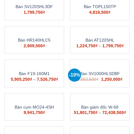
Bàn SV120SHL3DF
Bàn TOPL150TP
1,799,750
₫
4,818,500
₫
Bàn HR140HLC5
Bàn AT120SHL
2,909,500
₫
1,224,750
₫
–
1,799,750
₫
Bàn F19-160M1
Bàn SV1000HLSDBF
-19%
5,905,250
₫
–
7,526,750
₫
1,552,500
₫
1,250,000
₫
Bàn cụm MO24-4SH
Bàn giám đốc W-68
9,941,750
₫
51,801,750
₫
–
72,438,500
₫