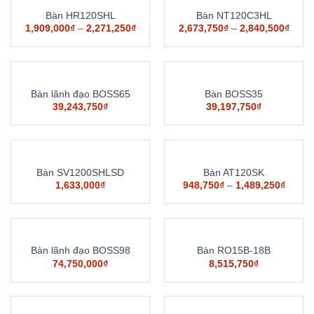
Bàn HR120SHL
Bàn NT120C3HL
1,909,000
₫
–
2,271,250
₫
2,673,750
₫
–
2,840,500
₫
Bàn lãnh đạo BOSS65
Bàn BOSS35
39,243,750
₫
39,197,750
₫
Bàn SV1200SHLSD
Bàn AT120SK
1,633,000
₫
948,750
₫
–
1,489,250
₫
Bàn lãnh đạo BOSS98
Bàn RO15B-18B
74,750,000
₫
8,515,750
₫