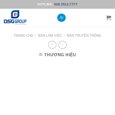
Skip
HOTLINE:
028.3512.7777
to
content
TRANG CHỦ
/
BÀN LÀM VIỆC
/
BÀN TRUYỀN THỐNG
THƯƠNG HIỆU