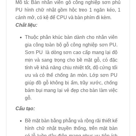
Mô tả: Bàn nhân viên gỗ công nghiệp sơn phủ
PU hình chữ nhật gồm hộc treo 1 ngăn kéo, 1
cánh mở, có kệ để CPU và bàn phím đi kèm.
Chất liệu:
Thuộc phân khúc bàn dành cho nhân viên
gia công toàn bộ gỗ công nghiệp sơn PU.
Sơn PU là dòng sơn cao cấp mang lại độ
mịn và sang trọng cho bề mặt gỗ, có đặc
tính về khả năng chịu nhiệt tốt, độ cứng tối
ưu và có thể chống ăn mòn. Lớp sơn PU
giúp đồ gỗ không bị ẩm, trầy xước, chống
bám bụi mang lại vẻ đẹp cho bàn làm việc
gỗ.
Cấu tạo:
Bề mặt bàn bằng phẳng và rộng rãi thiết kế
hình chữ nhật truyền thống, trên mặt bàn
có lỗ luồn dây điện mạng phục vụ tiện ích