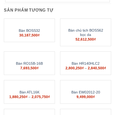
SẢN PHẨM TƯƠNG TỰ
Bàn chủ tịch BOSS62
Bàn BOSS32
bọc da
30,187,500
₫
52,612,500
₫
Bàn RO15B-16B
Bàn HR140HLC2
7,693,500
₫
2,800,250
₫
–
2,840,500
₫
Bàn ATL16K
Bàn EW02012-20
1,880,250
₫
–
2,075,750
₫
9,499,000
₫