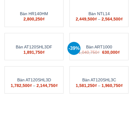
Bàn HR140HM
Bàn NTL14
2,800,250
₫
2,449,500
₫
–
2,564,500
₫
Bàn AT120SHL3DF
Bàn ART1000
-39%
1,891,750
₫
1,040,750
₫
630,000
₫
Bàn AT120SHL3D
Bàn AT120SHL3C
1,782,500
₫
–
2,144,750
₫
1,581,250
₫
–
1,960,750
₫
CÔNG TY CỔ PHẦN NỘI THẤT ĐÔNG SÀI GÒN
MST: 0310 150 823 do Sở KH & ĐT TP.HCM cấp ngày
7/10/2010